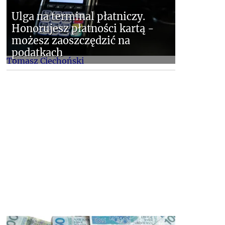
Ulga na terminal płatniczy.
Honorujesz płatności kartą -
możesz zaoszczędzić na
podatkach
Tomasz Ciechoński