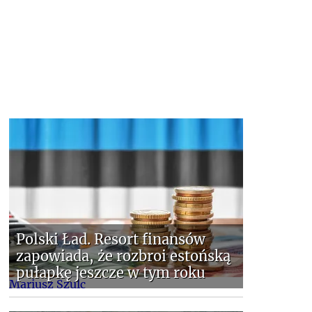
Polski Ład. Resort finansów
zapowiada, że rozbroi estońską
pułapkę jeszcze w tym roku
Mariusz Szulc