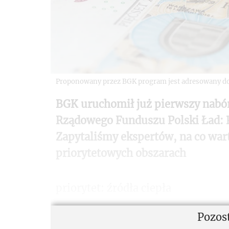
Proponowany przez BGK program jest adresowany do
BGK uruchomił już pierwszy nabór 
Rządowego Funduszu Polski Ład: P
Zapytaliśmy ekspertów, na co war
priorytetowych obszarach
priorytet: źródła ciepła
Pozos