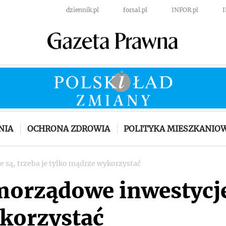
dziennik.pl
forsal.pl
INFOR.pl
NIA
OCHRONA ZDROWIA
POLITYKA MIESZKANIO
 są, trzeba je tylko mądrze wykorzystać
morządowe inwestycje 
korzystać