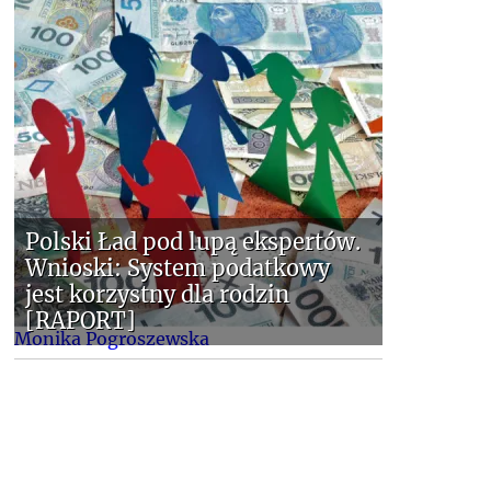
Polski Ład pod lupą ekspertów.
Wnioski: System podatkowy
jest korzystny dla rodzin
[RAPORT]
Monika Pogroszewska