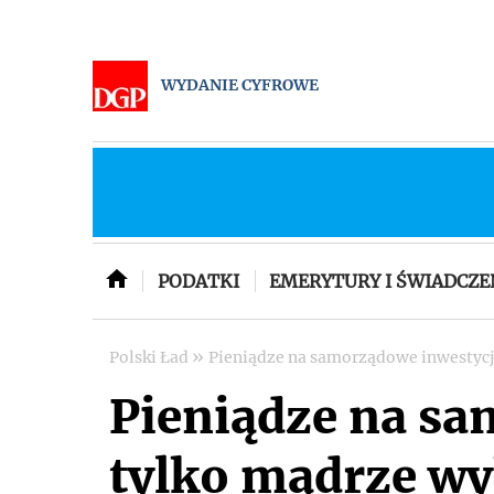
WYDANIE CYFROWE
PODATKI
EMERYTURY I ŚWIADCZE
»
Polski Ład
Pieniądze na samorządowe inwestycje
Pieniądze na sa
tylko mądrze wy