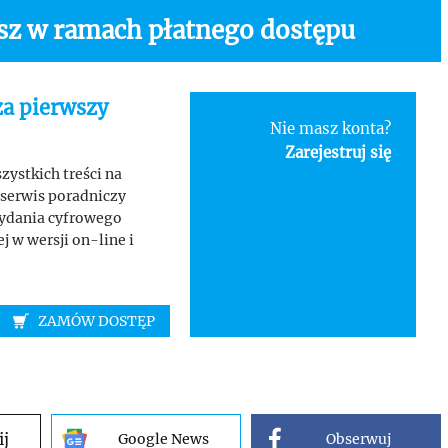
asz w ramach płatnego dostępu
za pierwszy
Nie masz konta?
Zarejestruj się
ystkich treści na
serwis poradniczy
wydania cyfrowego
 w wersji on-line i
ZAMÓW DOSTĘP
ij
Google News
Obserwuj