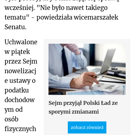
wcześniej. "Nie było nawet takiego
tematu" - powiedziała wicemarszałek
Senatu.
Uchwalone
w piątek
przez Sejm
nowelizacj
e ustawy o
podatku
dochodow
Sejm przyjął Polski Ład ze
ym od
sporymi zmianami
osób
zobacz również
fizycznych