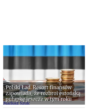
Polski Ład. Resort finansów
zapowiada, że rozbroi estońską
pułapkę jeszcze w tym roku
Mariusz Szulc