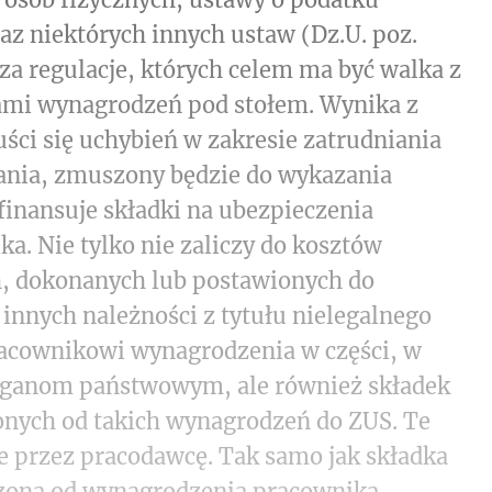
 niektórych innych ustaw (Dz.U. poz.
za regulacje, których celem ma być walka z
ami wynagrodzeń pod stołem. Wynika z
uści się uchybień w zakresie zatrudniania
ania, zmuszony będzie do wykazania
finansuje składki na ubezpieczenia
a. Nie tylko nie zaliczy do kosztów
, dokonanych lub postawionych do
 innych należności z tytułu nielegalnego
racownikowi wynagrodzenia w części, w
organom państwowym, ale również składek
onych od takich wynagrodzeń do ZUS. Te
e przez pracodawcę. Tak samo jak składka
czona od wynagrodzenia pracownika.