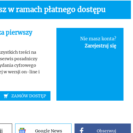
asz w ramach płatnego dostępu
za pierwszy
Nie masz konta?
Zarejestruj się
ystkich treści na
serwis poradniczy
wydania cyfrowego
 w wersji on-line i
ZAMÓW DOSTĘP
ij
Google News
Obserwuj