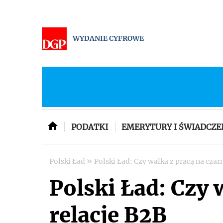
WYDANIE CYFROWE
PODATKI
EMERYTURY I ŚWIADCZE
»
Polski Ład
Polski Ład: Czy walka z pracą na czar
Polski Ład: Czy 
relacje B2B