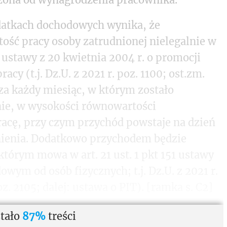
odatkach dochodowych wynika, że
ość pracy osoby zatrudnionej nielegalnie w
. a ustawy z 20 kwietnia 2004 r. o promocji
acy (t.j. Dz.U. z 2021 r. poz. 1100; ost.zm.
a za każdy miesiąc, w którym zostało
nie, w wysokości równowartości
acę, przy czym przychód powstaje na dzień
nienia. Dodatkowo przychodem będzie
tórym mowa w art. 21 ust. 1 pkt 151 ustawy
owym od osób fizycznych; t.j. Dz.U. z 2021 r.
oz. 2105; dalej: ustawa o PIT).
[ramka s. C2]
tało
87%
treści