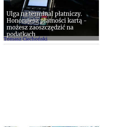
Ulga na terminal płatniczy.
Honorujesz płatności kartą -
możesz zaoszczędzić na
podatkach
Tomasz Ciechoński