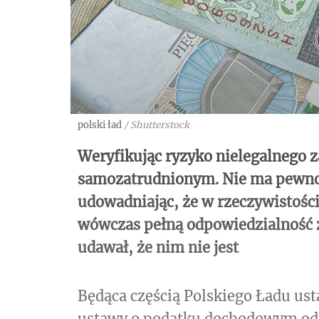
polski ład
/
Shutterstock
Weryfikując ryzyko nielegalnego z
samozatrudnionym. Nie ma pewności
udowadniając, że w rzeczywistości
wówczas pełną odpowiedzialność za
udawał, że nim nie jest
Będąca częścią Polskiego Ładu ust
ustawy o podatku dochodowym od 