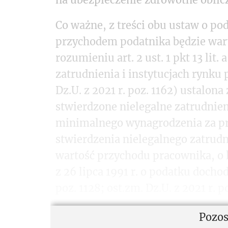
Co ważne, z treści obu ustaw o p
przychodem podatnika będzie wart
rozumieniu art. 2 ust. 1 pkt 13 lit
zatrudnienia i instytucjach rynku pr
Dz.U. z 2021 r. poz. 1162) ustalon
stwierdzone nielegalne zatrudnie
minimalnego wynagrodzenia za pr
stwierdzenia nielegalnego zatrud
wartość przychodu pracownika, o k
z 26 lipca 1991 r. o podatku dochod
poz. 1128; ost.zm. Dz.U. z 2021 r. p
Pozos