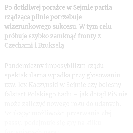
Po dotkliwej porażce w Sejmie partia
rządząca pilnie potrzebuje
wizerunkowego sukcesu. W tym celu
próbuje szybko zamknąć fronty z
Czechami i Brukselą
P
andemiczny imposybilizm rządu,
spektakularna wpadka przy głosowaniu
tzw. lex Kaczyński w Sejmie czy bolesny
falstart Polskiego Ładu – jak dotąd PiS nie
może zaliczyć nowego roku do udanych.
Szukając możliwości przerwania złej
passy, podejmuje się gry na kilku
fortepianach naraz.