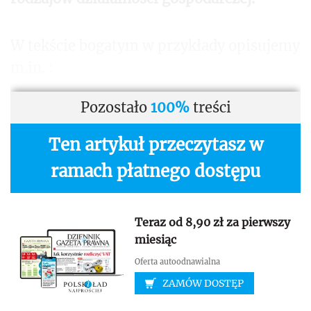
W tekście bogatym w przykłady opisujemy
m.in. :
Pozostało
100%
treści
Ten artykuł przeczytasz w
ramach płatnego dostępu
Teraz od 8,90 zł za pierwszy
miesiąc
Oferta autoodnawialna
ZAMÓW DOSTĘP