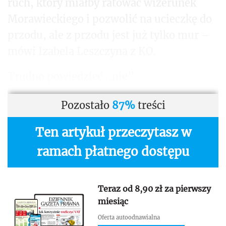
ruch, który miałby ratować wizerunek
Morawieckiego i pozwolić na ucieczkę do
przodu, ale z przodu jest już tylko mur –
mówi Izabela Leszczyna z KO.
Trudno powiedzieć „nie”
Pozostało
87%
treści
Ten artykuł przeczytasz w
ramach płatnego dostępu
Teraz od 8,90 zł za pierwszy
miesiąc
Oferta autoodnawialna