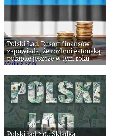
Polski Ład. Resort finansów
zapowiada, że rozbroi estońską
pułapkę jeszcze w tym roku
Mariusz Szulc
Polski ład 2.0.: Składka