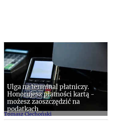
Ulga na terminal płatniczy.
Honorujesz płatności kartą -
możesz zaoszczędzić na
podatkach
Tomasz Ciechoński