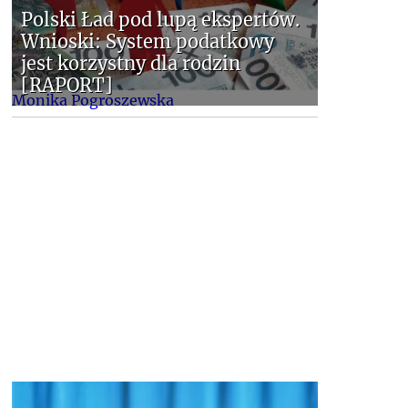
Polski Ład pod lupą ekspertów.
Wnioski: System podatkowy
jest korzystny dla rodzin
[RAPORT]
Monika Pogroszewska