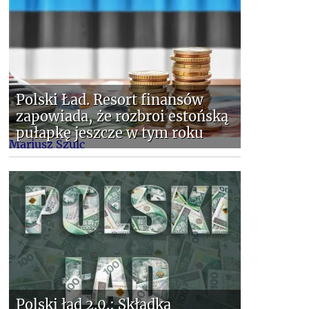
Polski Ład. Resort finansów
zapowiada, że rozbroi estońską
pułapkę jeszcze w tym roku
Mariusz Szulc
Polski ład 2.0.: Składka