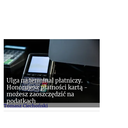
Ulga na terminal płatniczy.
Honorujesz płatności kartą -
możesz zaoszczędzić na
podatkach
Tomasz Ciechoński