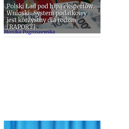
Polski Ład pod lupą ekspertów.
Wnioski: System podatkowy
jest korzystny dla rodzin
[RAPORT]
Monika Pogroszewska