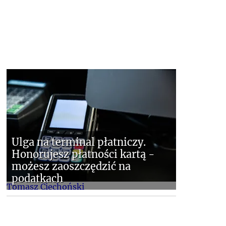
Ulga na terminal płatniczy.
Honorujesz płatności kartą -
możesz zaoszczędzić na
podatkach
Tomasz Ciechoński