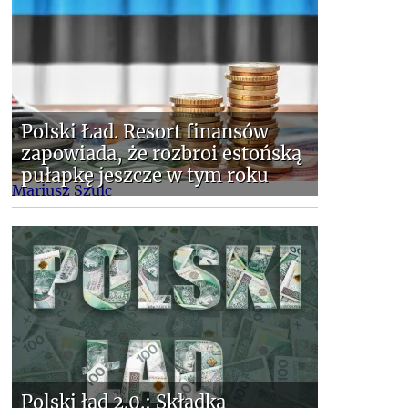
Polski Ład. Resort finansów
zapowiada, że rozbroi estońską
pułapkę jeszcze w tym roku
Mariusz Szulc
Polski ład 2.0.: Składka