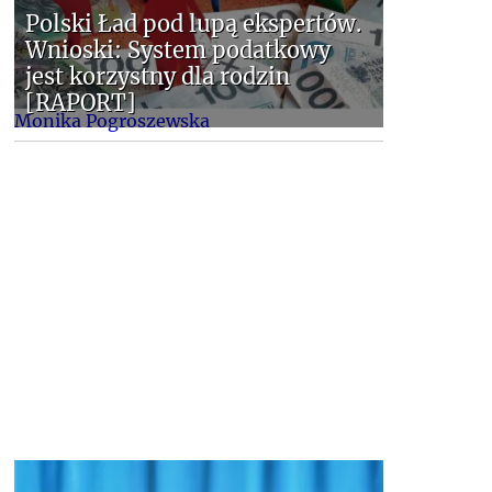
Polski Ład pod lupą ekspertów.
Wnioski: System podatkowy
jest korzystny dla rodzin
[RAPORT]
Monika Pogroszewska