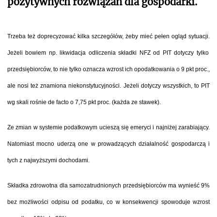
pozytywnych rozwiązań dla gospodarki.
Trzeba też doprecyzować kilka szczegółów, żeby mieć pełen ogląd sytuacji.
Jeżeli bowiem np. likwidacja odliczenia składki NFZ od PIT dotyczy tylko
przedsiębiorców, to nie tylko oznacza wzrost ich opodatkowania o 9 pkt proc.,
ale nosi też znamiona niekonstytucyjności. Jeżeli dotyczy wszystkich, to PIT
wg skali rośnie de facto o 7,75 pkt proc. (każda ze stawek).
Ze zmian w systemie podatkowym ucieszą się emeryci i najniżej zarabiający
.
Natomiast mocno uderzą one w prowadzących działalność gospodarczą i
tych z najwyższymi dochodami.
Składka zdrowotna dla samozatrudnionych przedsiębiorców ma wynieść 9%
bez możliwości odpisu od podatku, co w konsekwencji spowoduje wzrost