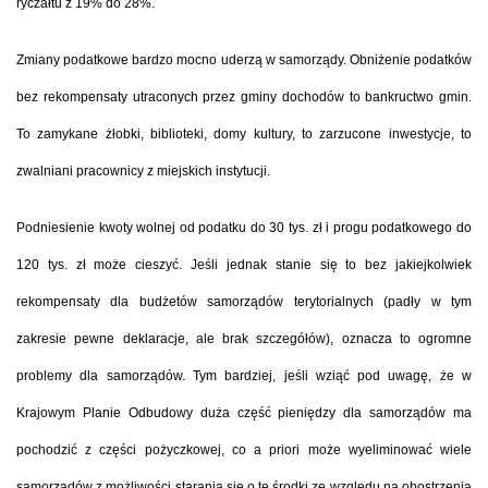
ryczałtu z 19% do 28%.
Zmiany podatkowe bardzo mocno uderzą w samorządy
. Obniżenie podatków
bez rekompensaty utraconych przez gminy dochodów to bankructwo gmin.
To zamykane żłobki, biblioteki, domy kultury, to zarzucone inwestycje, to
zwalniani pracownicy z miejskich instytucji.
Podniesienie kwoty wolnej od podatku do 30 tys. zł i progu podatkowego do
120 tys. zł może cieszyć.
Jeśli jednak stanie się to bez jakiejkolwiek
rekompensaty dla budżetów samorządów terytorialnych (padły w tym
zakresie pewne deklaracje, ale brak szczegółów), oznacza to ogromne
problemy dla samorządów. Tym bardziej, jeśli wziąć pod uwagę, że w
Krajowym Planie Odbudowy duża część pieniędzy dla samorządów ma
pochodzić z części pożyczkowej, co a priori może wyeliminować wiele
samorządów z możliwości starania się o te środki ze względu na obostrzenia