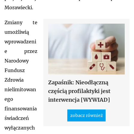
Morawiecki.
Zmiany te
umożliwią
wprowadzeni
e przez
Narodowy
Fundusz
Zdrowia
Zapaśnik: Nieodłączną
nielimitowan
częścią profilaktyki jest
ego
interwencja [WYWIAD]
finansowania
zobacz również
świadczeń
wyłączanych