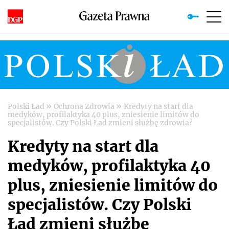
»
»
Polski Ład
Ochrona Zdrowia
Kredyty na start dla
medyków, profilaktyka 40 plus, zniesienie limitów do
specjalistów. Czy Polski Ład zmieni służbę zdrowia?
Kredyty na start dla
medyków, profilaktyka 40
plus, zniesienie limitów do
specjalistów. Czy Polski
Ład zmieni służbę