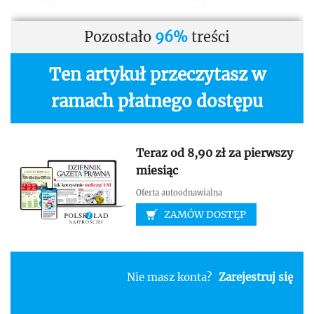
Pozostało
96%
treści
Ten artykuł przeczytasz w
ramach płatnego dostępu
Teraz od 8,90 zł za pierwszy
miesiąc
Oferta autoodnawialna
ZAMÓW DOSTĘP
Nie masz konta?
Zarejestruj się