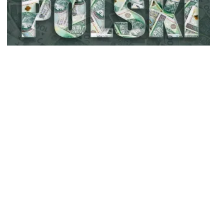
Anna Kwiatkowska
Polski ład 2.0.: Składka zdrowotna po zmianach
ZAPISZ SIĘ NA NEWSLETTER