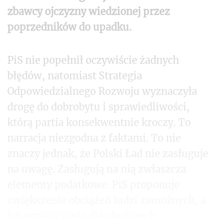
zbawcy ojczyzny wiedzionej przez
poprzedników do upadku.
PiS nie popełnił oczywiście żadnych
błędów, natomiast Strategia
Odpowiedzialnego Rozwoju wyznaczyła
drogę do dobrobytu i sprawiedliwości,
którą partia konsekwentnie kroczy. To
narracja niezgodna z faktami. To nie
znaczy jednak, że Polski Ład nie zasługuje
na uwagę. Zasługują na nią zwłaszcza
elementy podatkowe. PiS proponuje
zwiększenie obciążeń ludzi zamożnych, a
ich ograniczenie dla uboższych.