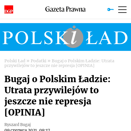
»
»
Polski Ład
Podatki
Bugaj o Polskim Ładzie: Utrata
przywilejów to jeszcze nie represja [OPINIA]
Bugaj o Polskim Ładzie:
Utrata przywilejów to
jeszcze nie represja
[OPINIA]
Ryszard Bugaj
09 czerwca 2021, 09:17