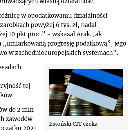
 prowadzących własną działalność.
óżnicę w opodatkowaniu działalności
zarobkach powyżej 6 tys. zł, nadal
ej 10 pkt proc.” - wskazał Arak. Jak
a „umiarkowaną progresję podatkową”, jego
owo w zachodnioeuropejskich systemach”.
asadach
yjność tej
ików.
ów do 2 mln
ych zawodów
Estoński CIT czeka
początku 2021