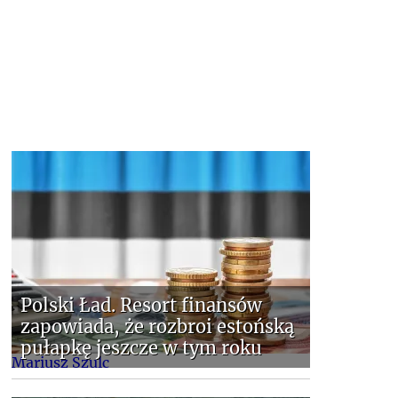
Polski Ład. Resort finansów
zapowiada, że rozbroi estońską
pułapkę jeszcze w tym roku
Mariusz Szulc