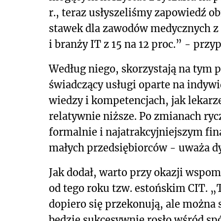
r., teraz usłyszeliśmy zapowiedź o
stawek dla zawodów medycznych z 1
i branży IT z 15 na 12 proc.” - prz
Według niego, skorzystają na tym p
świadczący usługi oparte na indywi
wiedzy i kompetencjach, jak lekarze
relatywnie niższe. Po zmianach ry
formalnie i najatrakcyjniejszym fi
małych przedsiębiorców - uważa dy
Jak dodał, warto przy okazji wspo
od tego roku tzw. estońskim CIT. „
dopiero się przekonują, ale można 
będzie sukcesywnie rosło wśród spół