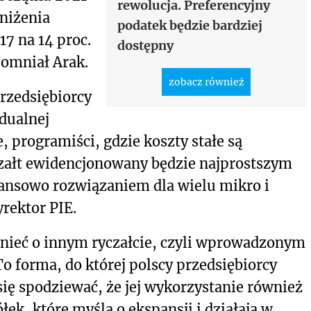
rewolucja. Preferencyjny
bniżenia
podatek będzie bardziej
7 na 14 proc.
dostępny
ypomniał Arak.
zobacz również
rzedsiębiorcy
dualnej
, programiści, gdzie koszty stałe są
czałt ewidencjonowany będzie najprostszym
nansowo rozwiązaniem dla wielu mikro i
rektor PIE.
mnieć o innym ryczałcie, czyli wprowadzonym
To forma, do której polscy przedsiębiorcy
się spodziewać, że jej wykorzystanie również
ek, które myślą o ekspansji i działają w