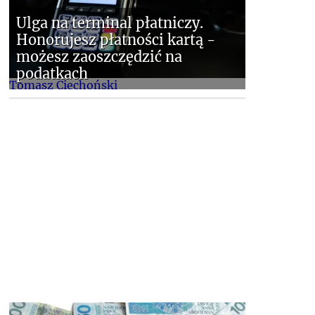
Ulga na terminal płatniczy.
Honorujesz płatności kartą -
możesz zaoszczędzić na
podatkach
Tomasz Ciechoński