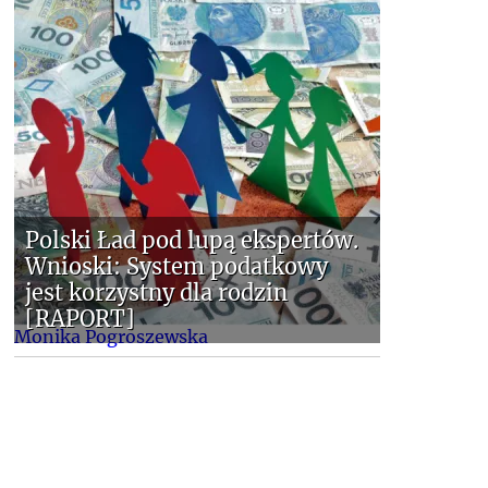
Polski Ład pod lupą ekspertów.
Wnioski: System podatkowy
jest korzystny dla rodzin
[RAPORT]
Monika Pogroszewska