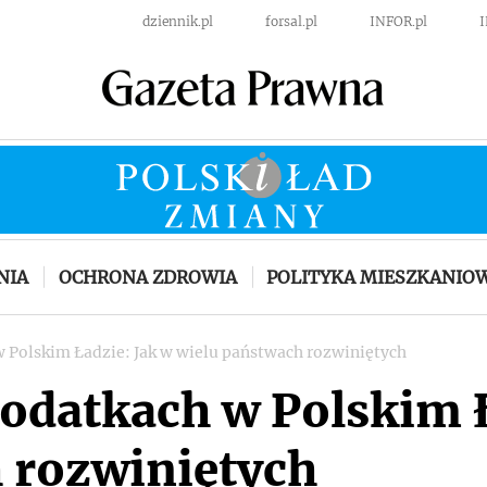
dziennik.pl
forsal.pl
INFOR.pl
NIA
OCHRONA ZDROWIA
POLITYKA MIESZKANIO
w Polskim Ładzie: Jak w wielu państwach rozwiniętych
podatkach w Polskim Ł
 rozwiniętych