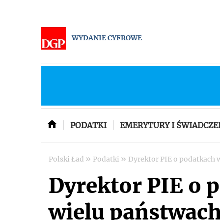
WYDANIE CYFROWE
PODATKI
EMERYTURY I ŚWIADCZE
»
»
Polski Ład
Podatki
Dyrektor PIE o podatkach 
Dyrektor PIE o 
wielu państwach