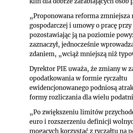
klin dla dobrze zarabiających osób
„Proponowana reforma zmniejsza r
gospodarczej i umowy o pracę przy 
pozostawiając ją na poziomie powyż
zaznaczył, jednocześnie wprowadz
zdaniem, „wciąż mniejszą niż typ
Dyrektor PIE uważa, że zmiany w z
opodatkowania w formie ryczałtu
ewidencjonowanego podniosą atrakc
formy rozliczania dla wielu podatn
„Po zwiększeniu limitów przychod
euro i rozszerzeniu definicji woln
mogących korzystać z ryczałtu na 