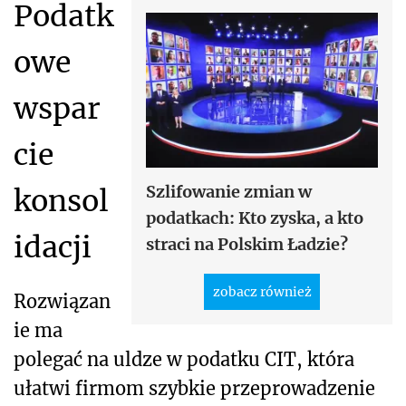
Podatk
owe
wspar
cie
Szlifowanie zmian w
konsol
podatkach: Kto zyska, a kto
idacji
straci na Polskim Ładzie?
zobacz również
Rozwiązan
ie ma
polegać na uldze w podatku CIT, która
ułatwi firmom szybkie przeprowadzenie