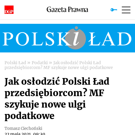
»
»
Polski Ład
Podatki
Jak osłodzić Polski Ład
przedsiębiorcom? MF szykuje nowe ulgi podatkowe
Jak osłodzić Polski Ład
przedsiębiorcom? MF
szykuje nowe ulgi
podatkowe
Tomasz Ciechoński
22 maja 2021, 09:30