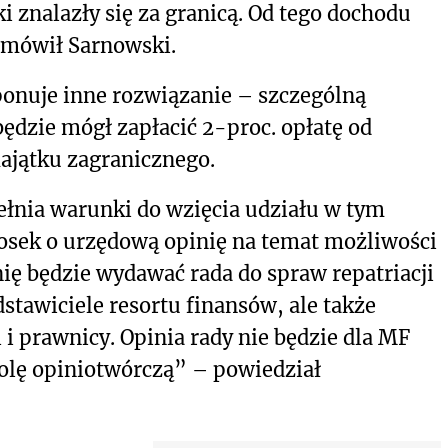
ki znalazły się za granicą. Od tego dochodu
– mówił Sarnowski.
oponuje inne rozwiązanie – szczególną
będzie mógł zapłacić 2-proc. opłatę od
ajątku zagranicznego.
pełnia warunki do wzięcia udziału w tym
osek o urzędową opinię na temat możliwości
inię będzie wydawać rada do spraw repatriacji
dstawiciele resortu finansów, ale także
i i prawnicy. Opinia rady nie będzie dla MF
 rolę opiniotwórczą” – powiedział