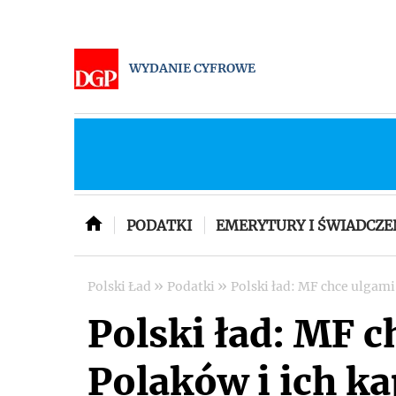
WYDANIE CYFROWE
PODATKI
EMERYTURY I ŚWIADCZE
»
»
Polski Ład
Podatki
Polski ład: MF chce ulgami
Polski ład: MF 
Polaków i ich ka