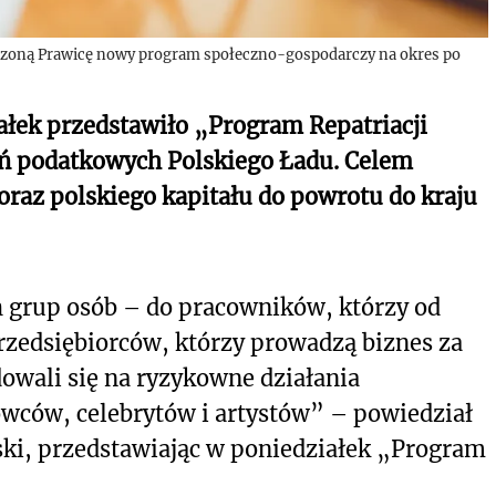
oczoną Prawicę nowy program społeczno-gospodarczy na okres po
łek przedstawiło „Program Repatriacji
ań podatkowych Polskiego Ładu. Celem
raz polskiego kapitału do powrotu do kraju
h grup osób – do pracowników, którzy od
przedsiębiorców, którzy prowadzą biznes za
dowali się na ryzykowne działania
owców, celebrytów i artystów” – powiedział
ki, przedstawiając w poniedziałek „Program