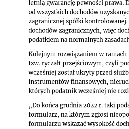
letnią gwarancję pewności prawa. D
od wszystkich dochodów uzyskanych
zagranicznej spółki kontrolowanej
dochodów zagranicznych, więc doch
podatkiem na normalnych zasadach
Kolejnym rozwiązaniem w ramach „
tzw. ryczałt przejściowym, czyli po
wcześniej został ukryty przed służ
instrumentów finansowych, nieruch
których podatnik wcześniej nie rozl
„Do końca grudnia 2022 r. taki po
formularz, na którym zgłosi nieop
formularzu wskazać wysokość doch