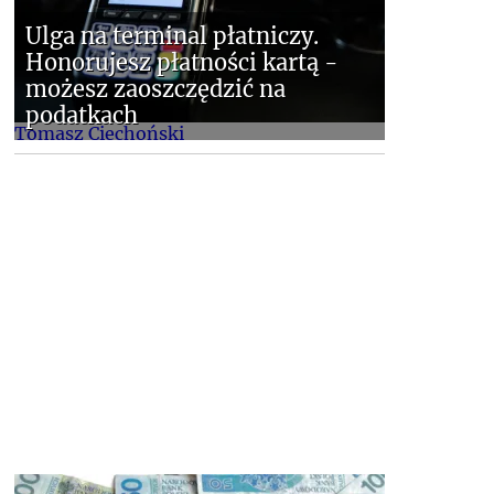
Ulga na terminal płatniczy.
Honorujesz płatności kartą -
możesz zaoszczędzić na
podatkach
Tomasz Ciechoński