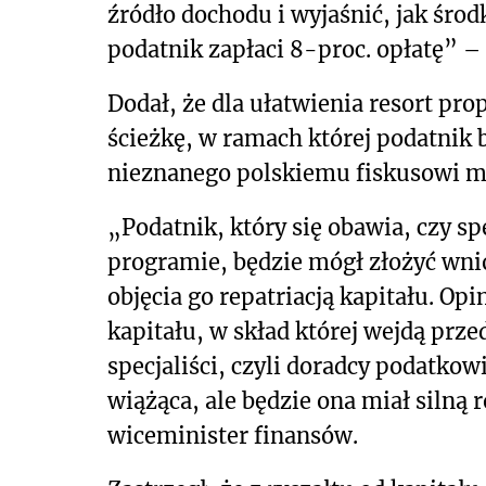
źródło dochodu i wyjaśnić, jak środ
podatnik zapłaci 8-proc. opłatę” 
Dodał, że dla ułatwienia resort pr
ścieżkę, w ramach której podatnik 
nieznanego polskiemu fiskusowi m
„Podatnik, który się obawia, czy s
programie, będzie mógł złożyć wni
objęcia go repatriacją kapitału. Op
kapitału, w skład której wejdą prze
specjaliści, czyli doradcy podatkow
wiążąca, ale będzie ona miał silną
wiceminister finansów.