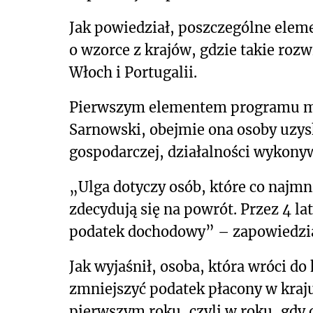
Jak powiedział, poszczególne ele
o wzorce z krajów, gdzie takie rozw
Włoch i Portugalii.
Pierwszym elementem programu ma 
Sarnowski, obejmie ona osoby uzysk
gospodarczej, działalności wykonyw
„Ulga dotyczy osób, które co najmni
zdecydują się na powrót. Przez 4 la
podatek dochodowy” – zapowiedzia
Jak wyjaśnił, osoba, która wróci d
zmniejszyć podatek płacony w kraj
pierwszym roku, czyli w roku, gdy 