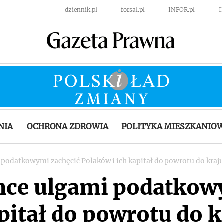
dziennik.pl
forsal.pl
INFOR.pl
NIA
OCHRONA ZDROWIA
POLITYKA MIESZKANIO
 podatkowymi zachęcić Polaków i ich kapitał do powrotu do kraj
chce ulgami podatkow
pitał do powrotu do k