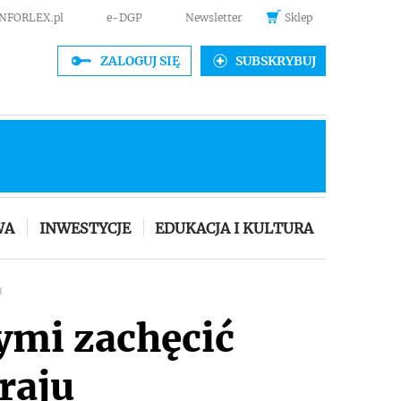
INFORLEX.pl
e-DGP
Newsletter
Sklep
ZALOGUJ SIĘ
SUBSKRYBUJ
WA
INWESTYCJE
EDUKACJA I KULTURA
u
ymi zachęcić
raju