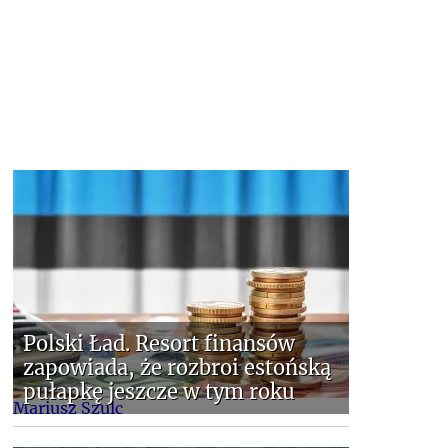
Polski Ład. Resort finansów
zapowiada, że rozbroi estońską
pułapkę jeszcze w tym roku
Mariusz Szulc