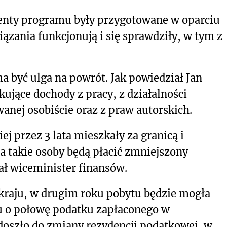
menty programu były przygotowane w oparciu
iązania funkcjonują i się sprawdziły, w tym z
być ulga na powrót. Jak powiedział Jan
ujące dochody z pracy, z działalności
anej osobiście oraz z praw autorskich.
ej przez 3 lata mieszkały za granicą i
ta takie osoby będą płacić zmniejszony
ł wiceminister finansów.
o kraju, w drugim roku pobytu będzie mogła
u o połowę podatku zapłaconego w
doszło do zmiany rezydencji podatkowej, w