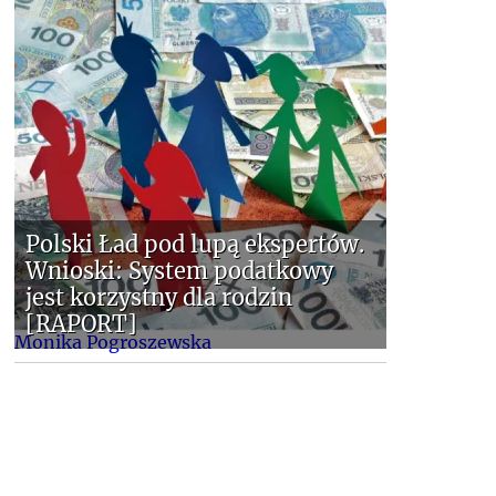
Polski Ład pod lupą ekspertów.
Wnioski: System podatkowy
jest korzystny dla rodzin
[RAPORT]
Monika Pogroszewska