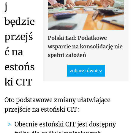
j
będzie
przejś
Polski Ład: Podatkowe
wsparcie na konsolidację nie
ć na
spełni założeń
estońs
zobacz również
ki CIT
Oto podstawowe zmiany ułatwiające
przejście na estoński CIT:
Obecnie estoński CIT jest dostępny