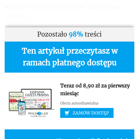
włącznie z przeniesieniem biznesu za
granicę.
Pozostało
98%
treści
Ten artykuł przeczytasz w
ramach płatnego dostępu
Teraz od 8,90 zł za pierwszy
miesiąc
Oferta autoodnawialna
ZAMÓW DOSTĘP