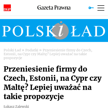
»
»
Polski Ład
Podatki
Przeniesienie firmy do Czech,
Estonii, na Cypr czy Maltę? Lepiej uważać na takie
propozycje
Przeniesienie firmy do
Czech, Estonii, na Cypr czy
Maltę? Lepiej uważać na
takie propozycje
Łukasz Zalewski