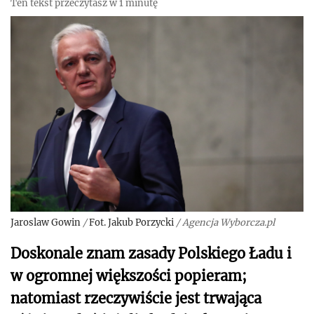
Ten tekst przeczytasz w 1 minutę
Jaroslaw Gowin
/
Fot. Jakub Porzycki
/
Agencja Wyborcza.pl
Doskonale znam zasady Polskiego Ładu i
w ogromnej większości popieram;
natomiast rzeczywiście jest trwająca