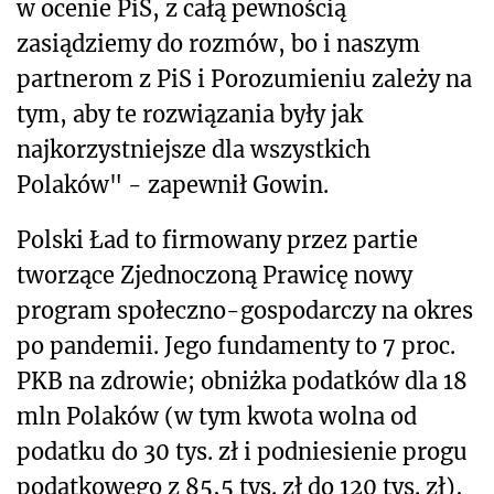
w ocenie PiS, z całą pewnością
zasiądziemy do rozmów, bo i naszym
partnerom z PiS i Porozumieniu zależy na
tym, aby te rozwiązania były jak
najkorzystniejsze dla wszystkich
Polaków" - zapewnił Gowin.
Polski Ład to firmowany przez partie
tworzące Zjednoczoną Prawicę nowy
program społeczno-gospodarczy na okres
po pandemii. Jego fundamenty to 7 proc.
PKB na zdrowie; obniżka podatków dla 18
mln Polaków (w tym kwota wolna od
podatku do 30 tys. zł i podniesienie progu
podatkowego z 85,5 tys. zł do 120 tys. zł),