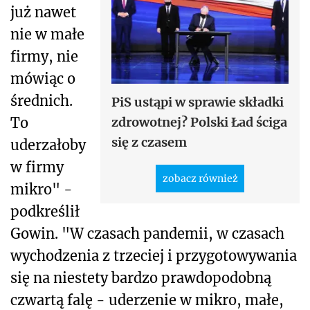
już nawet
nie w małe
firmy, nie
mówiąc o
średnich.
PiS ustąpi w sprawie składki
To
zdrowotnej? Polski Ład ściga
się z czasem
uderzałoby
w firmy
zobacz również
mikro" -
podkreślił
Gowin. "W czasach pandemii, w czasach
wychodzenia z trzeciej i przygotowywania
się na niestety bardzo prawdopodobną
czwartą falę - uderzenie w mikro, małe,