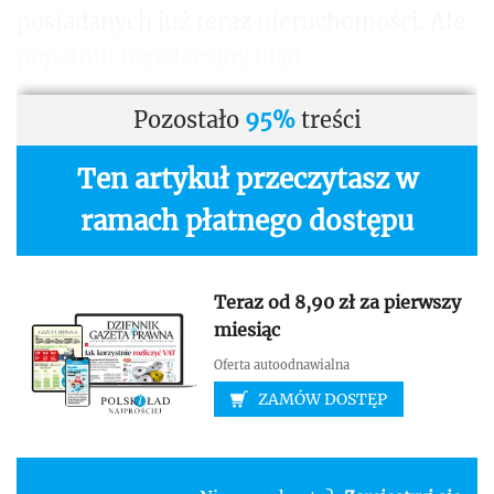
posiadanych już teraz nieruchomości. Ale
popełnili legislacyjny błąd.
Pozostało
95%
treści
Ten artykuł przeczytasz w
ramach płatnego dostępu
Teraz od 8,90 zł za pierwszy
miesiąc
Oferta autoodnawialna
ZAMÓW DOSTĘP