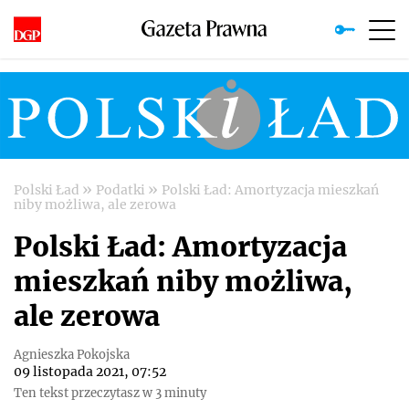
»
»
Polski Ład
Podatki
Polski Ład: Amortyzacja mieszkań
niby możliwa, ale zerowa
Polski Ład: Amortyzacja
mieszkań niby możliwa,
ale zerowa
Agnieszka Pokojska
09 listopada 2021, 07:52
Ten tekst przeczytasz w 3 minuty