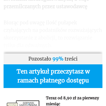
przemilczanych przez ustawodawcę
Biorąc pod uwagę ilość pułapek
czyhających na podatników rozważających
skorzystanie z abolicji, to rozwiązanie
tylko dla odważnych.
Pozostało
99%
treści
Ten artykuł przeczytasz w
ramach płatnego dostępu
Teraz od 8,90 zł za pierwszy
miesiąc