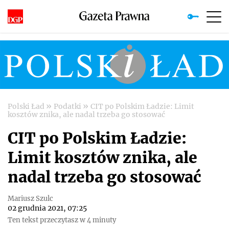
»
»
Polski Ład
Podatki
CIT po Polskim Ładzie: Limit
kosztów znika, ale nadal trzeba go stosować
CIT po Polskim Ładzie:
Limit kosztów znika, ale
nadal trzeba go stosować
Mariusz Szulc
02 grudnia 2021, 07:25
Ten tekst przeczytasz w 4 minuty