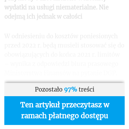
wydatki na usługi niematerialne. Nie
odejmą ich jednak w całości
W odniesieniu do kosztów poniesionych
przed 2022 r. będą musieli stosować się do
obowiązujących do końca 2021 r. limitów
– wynika z odpowiedzi biura prasowego
Ministerstwa Finansów na pytanie DGP.
Pozostało
97%
treści
Ten artykuł przeczytasz w
ramach płatnego dostępu