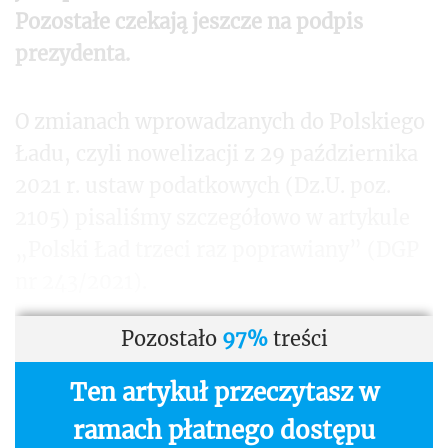
Pozostałe czekają jeszcze na podpis
prezydenta.
O zmianach wprowadzanych do Polskiego
Ładu, czyli nowelizacji z 29 października
2021 r. ustaw podatkowych (Dz.U. poz.
2105) pisaliśmy szczegółowo w artykule
„Polski Ład trzeci raz poprawiany” (DGP
nr 243/2021).
Pozostało
97%
treści
Ten artykuł przeczytasz w
ramach płatnego dostępu