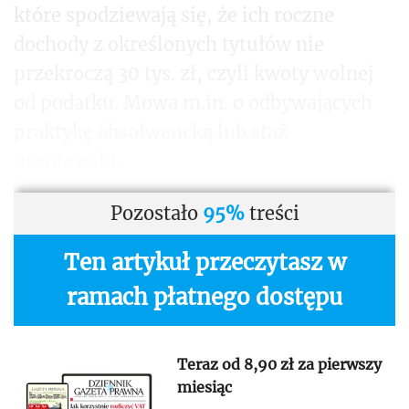
które spodziewają się, że ich roczne
dochody z określonych tytułów nie
przekroczą 30 tys. zł, czyli kwoty wolnej
od podatku. Mowa m.in. o odbywających
praktykę absolwencką lub staż
uczniowski.
Pozostało
95%
treści
Ten artykuł przeczytasz w
ramach płatnego dostępu
Teraz od 8,90 zł za pierwszy
miesiąc