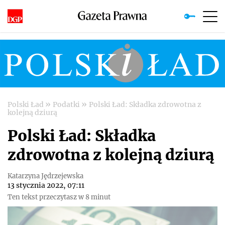
»
»
Polski Ład
Podatki
Polski Ład: Składka zdrowotna z
kolejną dziurą
Polski Ład: Składka
zdrowotna z kolejną dziurą
Katarzyna Jędrzejewska
13 stycznia 2022, 07:11
Ten tekst przeczytasz w 8 minut