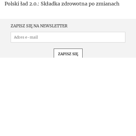
Polski ład 2.0.: Składka zdrowotna po zmianach
ZAPISZ SIĘ NA NEWSLETTER
PRENUMERATA
KONFERENCJE
KOMUNIKATY
REKLAMA
KONTAKT
REGULAMIN
OCHRONA PRYWATNOŚCI
ZMIEŃ USTAWIENIA PRYWATNOŚCI
O NAS
MAPA SERWISU
Copyright INFOR PL S.A.