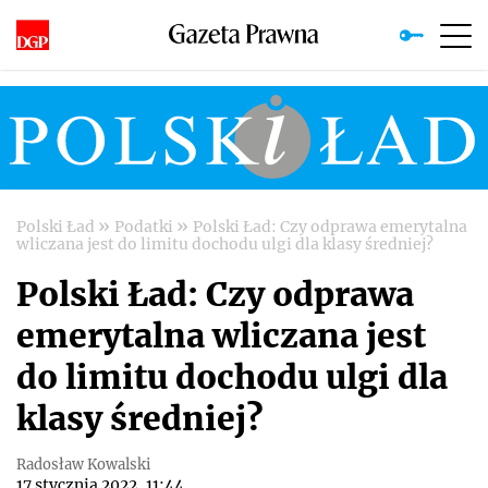
»
»
Polski Ład
Podatki
Polski Ład: Czy odprawa emerytalna
wliczana jest do limitu dochodu ulgi dla klasy średniej?
Polski Ład: Czy odprawa
emerytalna wliczana jest
do limitu dochodu ulgi dla
klasy średniej?
Radosław Kowalski
17 stycznia 2022, 11:44