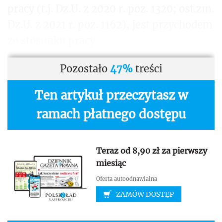
pracy (t.j. Dz.U. z 2020 r. poz. 1320; ost.zm.
Dz.U. z 2021 r. poz. 1162), jest przychodem
ze stosunku pracy.
Pozostało
47%
treści
Ten artykuł przeczytasz w
ramach płatnego dostępu
Teraz od 8,90 zł za pierwszy
miesiąc
Oferta autoodnawialna
ZAMÓW DOSTĘP