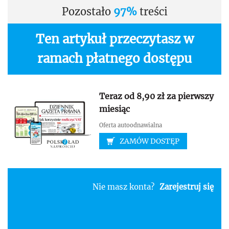
Pozostało
97%
treści
Ten artykuł przeczytasz w
ramach płatnego dostępu
Teraz od 8,90 zł za pierwszy
miesiąc
Oferta autoodnawialna
ZAMÓW DOSTĘP
Nie masz konta?
Zarejestruj się