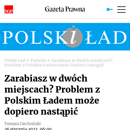
»
»
Polski Ład
Podatki
Zarabiasz w dwóch miejscach?
Problem z Polskim Ładem może dopiero nastąpić
Zarabiasz w dwóch
miejscach? Problem z
Polskim Ładem może
dopiero nastąpić
Tomasz Ciechoński
26 stycznia 2022, 06:00