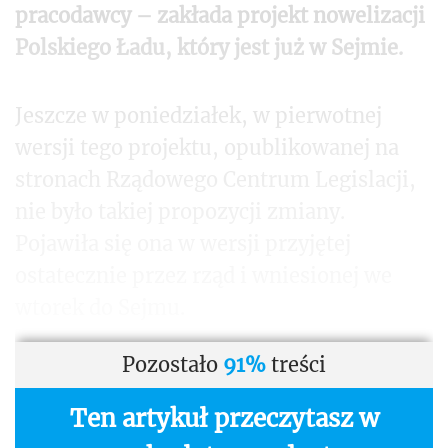
pracodawcy – zakłada projekt nowelizacji
Polskiego Ładu, który jest już w Sejmie.
Jeszcze w poniedziałek, w pierwotnej
wersji tego projektu, opublikowanej na
stronach Rządowego Centrum Legislacji,
nie było takiej propozycji zmiany.
Pojawiła się ona w wersji przyjętej
ostatecznie przez rząd i wniesionej we
wtorek do Sejmu.
Pozostało
91%
treści
Ten artykuł przeczytasz w