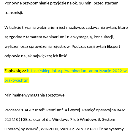
Ponowne przypomnienie przyjdzie na ok. 30 min. przed startem
transmisji.
W trakcie trwania webinarium jest możliwość zadawania pytań, które
są zgodne z tematem webinarium i nie wymagają, konsultacji,
wyliczeń oraz sprawdzenia rejestrów. Podczas sesji pytań Ekspert
odpowie na jak największą ich ilość.
Zapisz się >>
https://sklep.infor.pl/webinarium-amortyzacje-2022-w-
praktyce.html
Minimalne wymagania sprzętowe:
Procesor 1.4GHz Intel® Pentium® 4 i wyżej. Pamięć operacyjna RAM
512MB (1GB zalecane) dla Windows 7 lub Windows 8. System
Operacyjny WIN98, WIN2000, WIN XP, WIN XP PRO i inne systemy