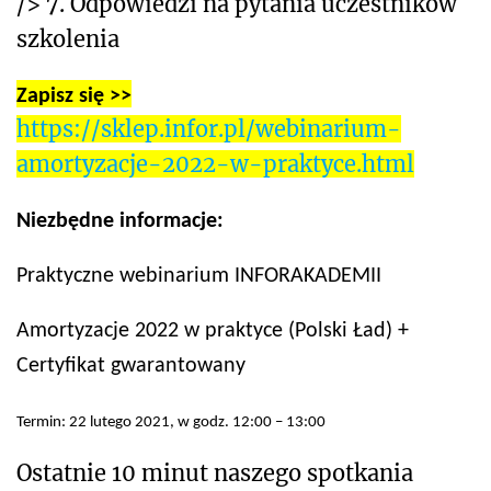
/> 7. Odpowiedzi na pytania uczestników
szkolenia
Zapisz się >>
https://sklep.infor.pl/webinarium-
amortyzacje-2022-w-praktyce.html
Niezbędne informacje:
Praktyczne webinarium INFORAKADEMII
Amortyzacje 2022 w praktyce (Polski Ład) +
Certyfikat gwarantowany
Termin: 22 lutego 2021, w godz. 12:00 – 13:00
Ostatnie 10 minut naszego spotkania