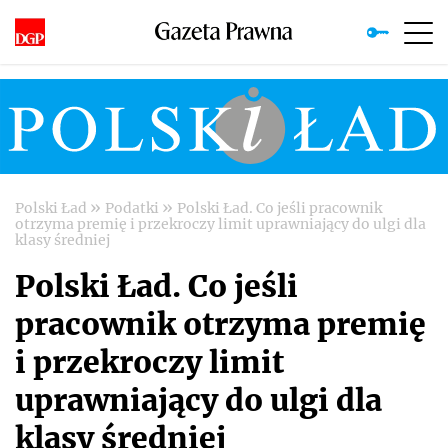
»
»
Polski Ład
Podatki
Polski Ład. Co jeśli pracownik
otrzyma premię i przekroczy limit uprawniający do ulgi dla
klasy średniej
Polski Ład. Co jeśli
pracownik otrzyma premię
i przekroczy limit
uprawniający do ulgi dla
klasy średniej