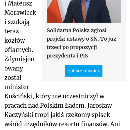
i Mateusz
Morawieck
i szukają
Solidarna Polska zgłosi
teraz
projekt ustawy o SN. To już
kozłów
trzeci po propozycji
ofiarnych.
prezydenta i PiS
Zdymisjon
owany
zobacz również
został
minister
Kościński, który nie uczestniczył w
pracach nad Polskim Ładem. Jarosław
Kaczyński tropi jakiś rzekomy spisek
wśród urzędników resortu finansów. Ani