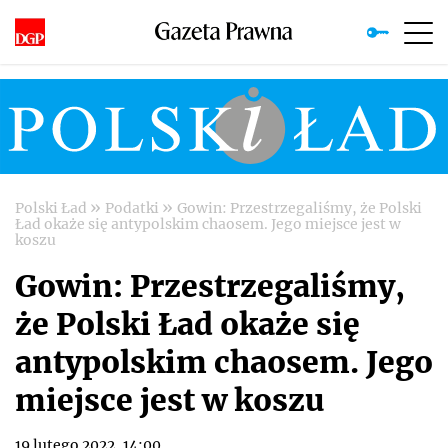
»
»
Polski Ład
Podatki
Gowin: Przestrzegaliśmy, że Polski
Ład okaże się antypolskim chaosem. Jego miejsce jest w
koszu
Gowin: Przestrzegaliśmy,
że Polski Ład okaże się
antypolskim chaosem. Jego
miejsce jest w koszu
19 lutego 2022, 14:00