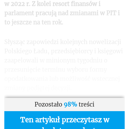
w 2022 r. Z kolei resort finansów i
parlament pracują nad zmianami w PIT i
to jeszcze na ten rok.
Słysząc zapowiedzi kolejnych nowelizacji
Polskiego Ładu, przedsiębiorcy i księgowi
zaapelowali w minionym tygodniu o
przesunięcie terminu wyboru formy
opodatkowania lub możliwość wstecznej
zmiany podjętej decyzji.
Pozostało
98%
treści
Ten artykuł przeczytasz w