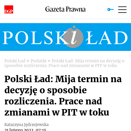
»
»
Polski Ład
Podatki
Polski Ład: Mija termin na decyzję o
sposobie rozliczenia. Prace nad zmianami w PIT w toku
Polski Ład: Mija termin na
decyzję o sposobie
rozliczenia. Prace nad
zmianami w PIT w toku
Katarzyna Jędrzejewska
21 lutego 2022, 07:15