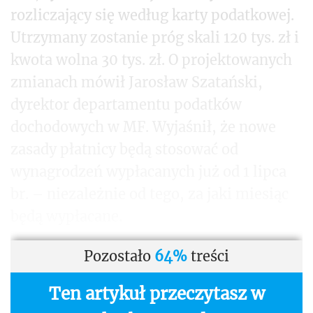
rozliczający się według karty podatkowej.
Utrzymany zostanie próg skali 120 tys. zł i
kwota wolna 30 tys. zł. O projektowanych
zmianach mówił Jarosław Szatański,
dyrektor departamentu podatków
dochodowych w MF. Wyjaśnił, że nowe
zasady płatnicy będą stosować od
wynagrodzeń wypłacanych już od 1 lipca
br. – niezależnie od tego, za jaki miesiąc
będą wypłacane.
Pozostało
64%
treści
Ten artykuł przeczytasz w