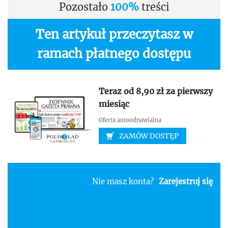
Pozostało
100%
treści
Ten artykuł przeczytasz w
ramach płatnego dostępu
Teraz od 8,90 zł za pierwszy
miesiąc
Oferta autoodnawialna
ZAMÓW DOSTĘP
Nie masz konta?
Zarejestruj się