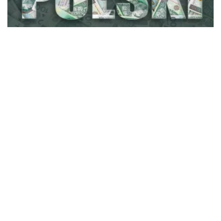
Anna Kwiatkowska
Polski ład 2.0.: Składka zdrowotna po zmianach
ZAPISZ SIĘ NA NEWSLETTER