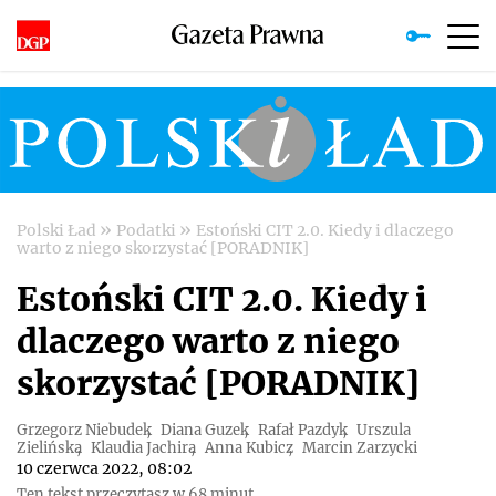
»
»
Polski Ład
Podatki
Estoński CIT 2.0. Kiedy i dlaczego
warto z niego skorzystać [PORADNIK]
Estoński CIT 2.0. Kiedy i
dlaczego warto z niego
skorzystać [PORADNIK]
Grzegorz Niebudek
Diana Guzek
Rafał Pazdyk
Urszula
Zielińska
Klaudia Jachira
Anna Kubicz
Marcin Zarzycki
10 czerwca 2022, 08:02
Ten tekst przeczytasz w 68 minut