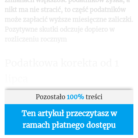
nikt ma nie stracić, to część podatników
może zapłacić wyższe miesięczne zaliczki.
P
ozytywne skutki odczuje dopiero w
rozliczeniu rocznym
Podatkowa korekta od 1
lipca
Pozostało
100%
treści
Ten artykuł przeczytasz w
ramach płatnego dostępu