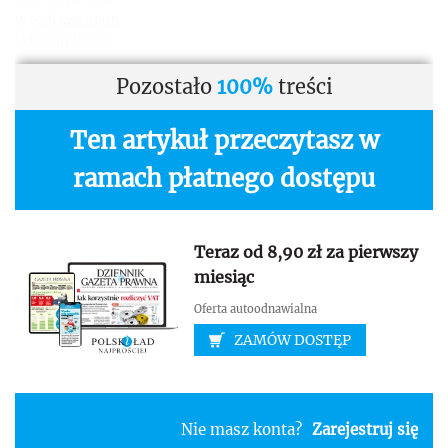
W tych kwestiach
były wątpliwości
Pozostało
100%
treści
Ten artykuł przeczytasz w
ramach płatnego dostępu
Teraz od 8,90 zł za pierwszy
miesiąc
Oferta autoodnawialna
ZAMÓW DOSTĘP
Nie masz konta?
Zarejestruj się