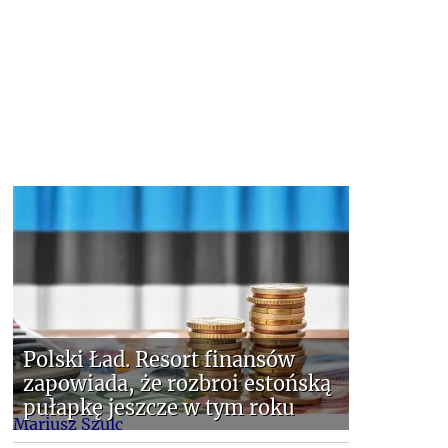
Polski Ład. Resort finansów
zapowiada, że rozbroi estońską
pułapkę jeszcze w tym roku
Mariusz Szulc