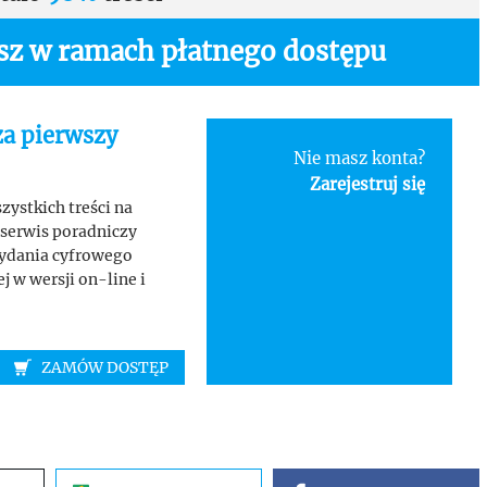
asz w ramach płatnego dostępu
za pierwszy
Nie masz konta?
Zarejestruj się
ystkich treści na
serwis poradniczy
wydania cyfrowego
 w wersji on-line i
ZAMÓW DOSTĘP