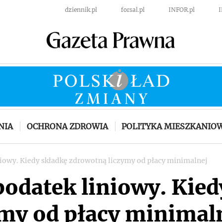
dziennik.pl
forsal.pl
INFOR.pl
NIA
OCHRONA ZDROWIA
POLITYKA MIESZKANIO
iniowy. Kiedy składkę zdrowotną liczymy od płacy minimalnej
 podatek liniowy. Kie
my od płacy minimal