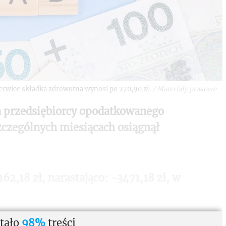
erwiec składka zdrowotna wynosi po 270,90 zł.
/
Materiały prasowe
la przedsiębiorcy opodatkowanego
czególnych miesiącach osiągnął
162,18 zł, narastająco: -3471,18 zł, w
tało
98%
treści