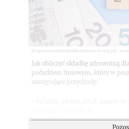
W opisywanym przypadku zarówno za maj, jak i za cz
Jak obliczyć składkę zdrowotną d
podatkiem liniowym, który w posz
następujące przychody:
• 01/2022: 26 691,00 zł, koszty 30 
miesiącu: -3471,18 zł;
Pozos