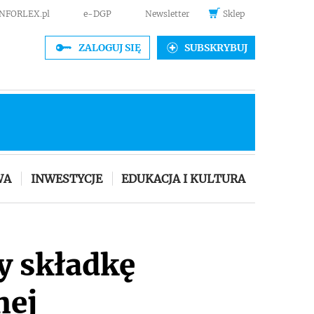
INFORLEX.pl
e-DGP
Newsletter
Sklep
ZALOGUJ SIĘ
SUBSKRYBUJ
WA
INWESTYCJE
EDUKACJA I KULTURA
dy składkę
nej