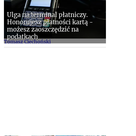
Ulga na terminal płatniczy.
Honorujesz płatności kartą -
możesz zaoszczędzić na
podatkach
Tomasz Ciechoński