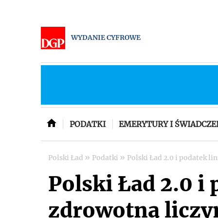
WYDANIE CYFROWE
PODATKI
EMERYTURY I ŚWIADCZE
»
»
Polski Ład
Podatki
Polski Ład 2.0 i podatek l
Polski Ład 2.0 i
zdrowotną liczy