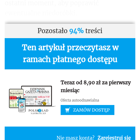
ostatni moment, aby poprawić
ewentualne niedoróbki.
Pozostało
94%
treści
Ten artykuł przeczytasz w
ramach płatnego dostępu
Teraz od 8,90 zł za pierwszy
miesiąc
Oferta autoodnawialna
ZAMÓW DOSTĘP
Nie masz konta?
Zarejestruj się