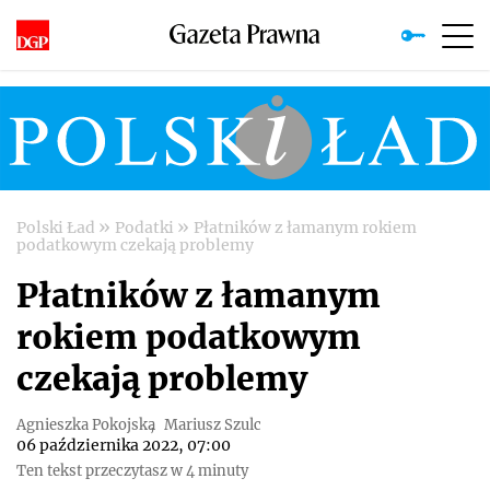
»
»
Polski Ład
Podatki
Płatników z łamanym rokiem
podatkowym czekają problemy
Płatników z łamanym
rokiem podatkowym
czekają problemy
Agnieszka Pokojska
Mariusz Szulc
06 października 2022, 07:00
Ten tekst przeczytasz w 4 minuty