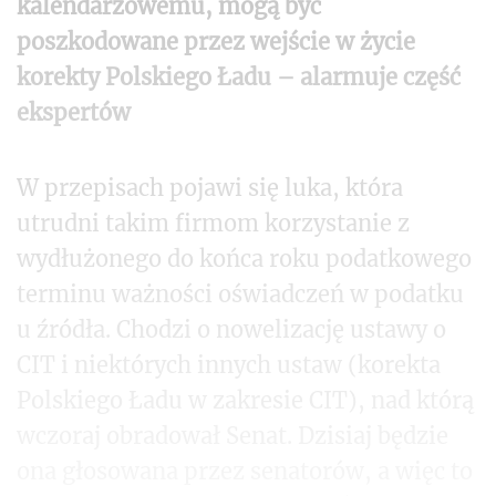
kalendarzowemu, mogą być
poszkodowane przez wejście w życie
korekty Polskiego Ładu – alarmuje część
ekspertów
W przepisach pojawi się luka, która
utrudni takim firmom korzystanie z
wydłużonego do końca roku podatkowego
terminu ważności oświadczeń w podatku
u źródła. Chodzi o nowelizację ustawy o
CIT i niektórych innych ustaw (korekta
Polskiego Ładu w zakresie CIT), nad którą
wczoraj obradował Senat. Dzisiaj będzie
ona głosowana przez senatorów, a więc to