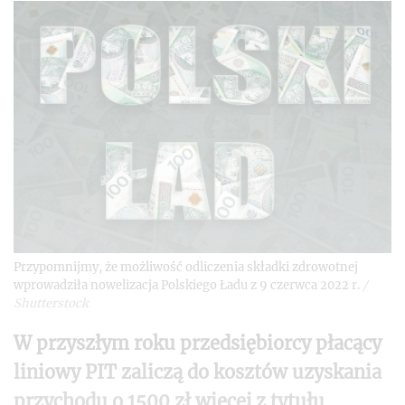
Przypomnijmy, że możliwość odliczenia składki zdrowotnej
wprowadziła nowelizacja Polskiego Ładu z 9 czerwca 2022 r.
/
Shutterstock
W przyszłym roku przedsiębiorcy płacący
liniowy PIT zaliczą do kosztów uzyskania
przychodu o 1500 zł więcej z tytułu