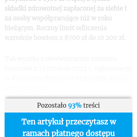
składki zdrowotnej zapłaconej za siebie i
za osoby współpracujące niż w roku
bieżącym. Roczny limit odliczenia
wzrośnie bowiem z 8700 zł do 10 200 zł.
Tak wynika z obwieszczenia ministra
finansów z 12 grudnia 2022 r. ogłoszonego
w Monitorze Polskim z 19 grudnia 2022 r.
pod poz. 1238.
Pozostało
93%
treści
Ten artykuł przeczytasz w
ramach płatnego dostępu