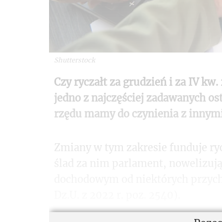
Shutterstock
Czy ryczałt za grudzień i za IV kw.
jedno z najczęściej zadawanych ost
rzędu mamy do czynienia z innymi
Zmiany w tym zakresie funduje r
ślad za nim parlament, nowelizuj
dochodowym od niektórych przycho
Dz.U. z 2022 r. poz. 2540).