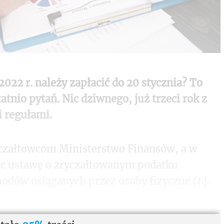
 2022 r. należy zapłacić do 20 stycznia? To
atnio pytań. Nic dziwnego, już trzeci rok z
 regułami.
yczałtowcom Ministerstwo Finansów, a w
ąc ustawę o zryczałtowanym podatku
dów osiąganych przez osoby fizyczne (t.j.