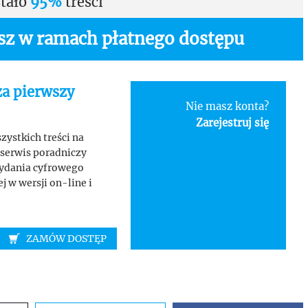
tało
95%
treści
asz w ramach płatnego dostępu
za pierwszy
Nie masz konta?
Zarejestruj się
ystkich treści na
serwis poradniczy
wydania cyfrowego
 w wersji on-line i
ZAMÓW DOSTĘP