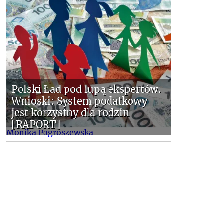
Polski Ład pod lupą ekspertów.
Wnioski: System podatkowy
jest korzystny dla rodzin
[RAPORT]
Monika Pogroszewska