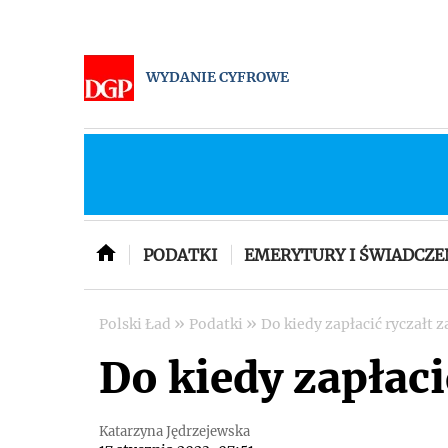
WYDANIE CYFROWE
PODATKI
EMERYTURY I ŚWIADCZE
»
»
Polski Ład
Podatki
Do kiedy zapłacić ryczałt 
Do kiedy zapłaci
Katarzyna Jędrzejewska