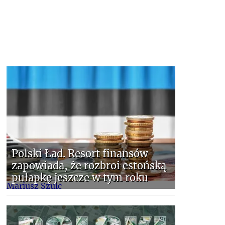
Polski Ład. Resort finansów
zapowiada, że rozbroi estońską
pułapkę jeszcze w tym roku
Mariusz Szulc