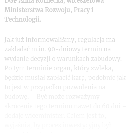
DGP Anna Kornecka, wiceszefowa
Ministerstwa Rozwoju, Pracy i
Technologii.
Jak już informowaliśmy, regulacja ma
zakładać m.in. 90-dniowy termin na
wydanie decyzji o warunkach zabudowy.
Po tym terminie organ, który zwleka,
będzie musiał zapłacić karę, podobnie jak
to jest w przypadku pozwolenia na
budowę. – Być może rozważymy
skrócenie tego terminu nawet do 60 dni –
dodaje wiceminister. Celem jest to,
wyjaśnia, by proces inwestycyjny był