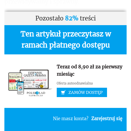
przewidywalny i sprawny.
Pozostało
82%
treści
Ten artykuł przeczytasz w
ramach płatnego dostępu
Teraz od 8,90 zł za pierwszy
miesiąc
Oferta autoodnawialna
ZAMÓW DOSTĘP
Nie masz konta?
Zarejestruj się