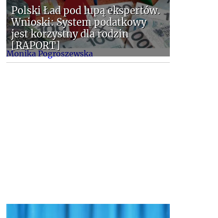
Polski Ład pod lupą ekspertów.
Wnioski: System podatkowy
jest korzystny dla rodzin
[RAPORT]
Monika Pogroszewska