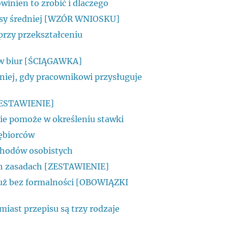
winien to zrobić i dlaczego
klasy średniej [WZÓR WNIOSKU]
przy przekształceniu
tów biur [ŚCIĄGAWKA]
edniej, gdy pracownikowi przysługuje
[ZESTAWIENIE]
nie pomoże w określeniu stawki
iębiorców
chodów osobistych
ch zasadach [ZESTAWIENIE]
już bez formalności [OBOWIĄZKI
iast przepisu są trzy rodzaje