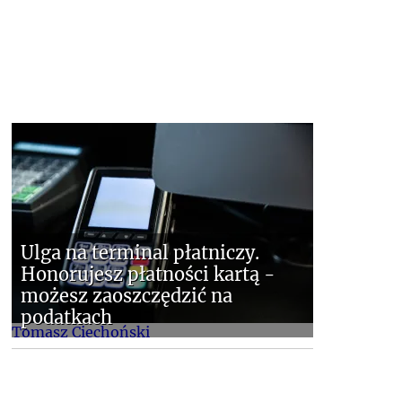
Ulga na terminal płatniczy.
Honorujesz płatności kartą -
możesz zaoszczędzić na
podatkach
Tomasz Ciechoński