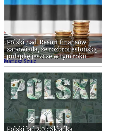
Polski Ład. Resort finansów
zapowiada, że rozbroi estońską
pułapkę jeszcze w tym roku
Mariusz Szulc
Polski ład 2.0.: Składka