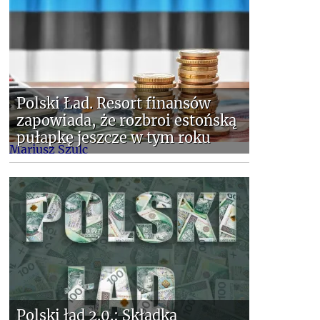
Polski Ład. Resort finansów
zapowiada, że rozbroi estońską
pułapkę jeszcze w tym roku
Mariusz Szulc
Polski ład 2.0.: Składka