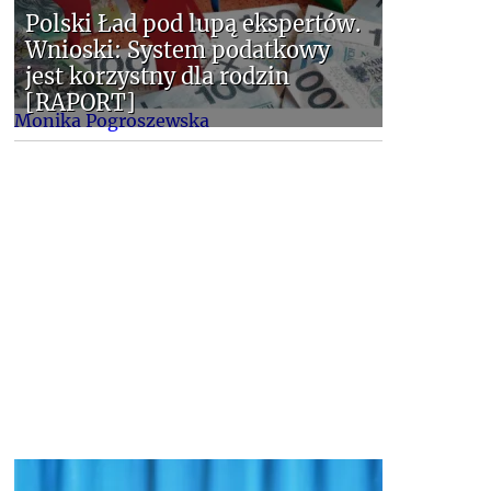
Polski Ład pod lupą ekspertów.
Wnioski: System podatkowy
jest korzystny dla rodzin
[RAPORT]
Monika Pogroszewska