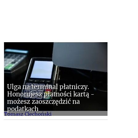
Ulga na terminal płatniczy.
Honorujesz płatności kartą -
możesz zaoszczędzić na
podatkach
Tomasz Ciechoński