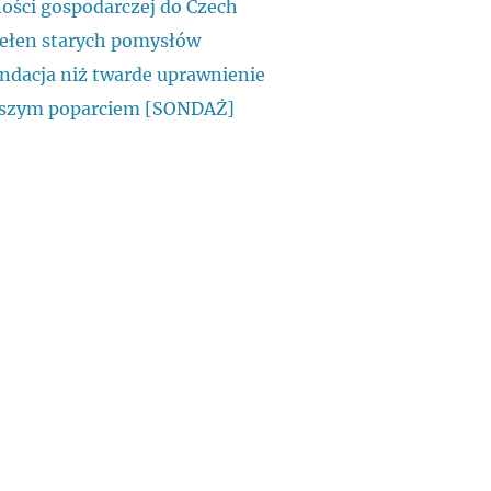
lności gospodarczej do Czech
pełen starych pomysłów
endacja niż twarde uprawnienie
iększym poparciem [SONDAŻ]